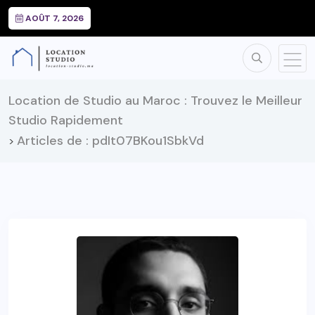
AOÛT 7, 2026
Location de Studio au Maroc : Trouvez le Meilleur
Studio Rapidement
Articles de : pdIt07BKou1SbkVd
>