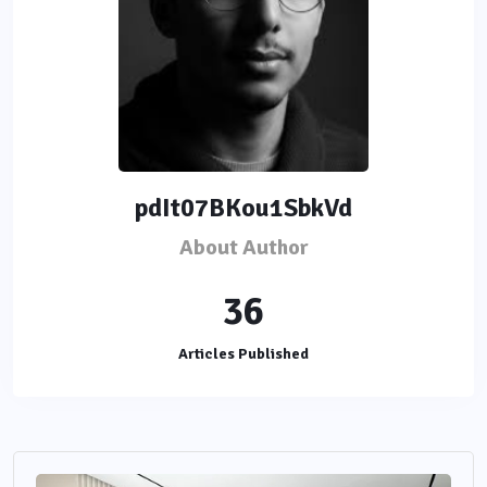
pdIt07BKou1SbkVd
About Author
36
Articles Published