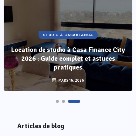
STUDIO À CASABLANCA
STUDIOS À LOUER
Location de studio à Casa Finance City
Location studio non meublé au Maroc :
2026 : Guide complet et astuces
guide complet pour réussir votre bail
pratiques
MARS 24, 2026
MARS 16, 2026
Articles de blog