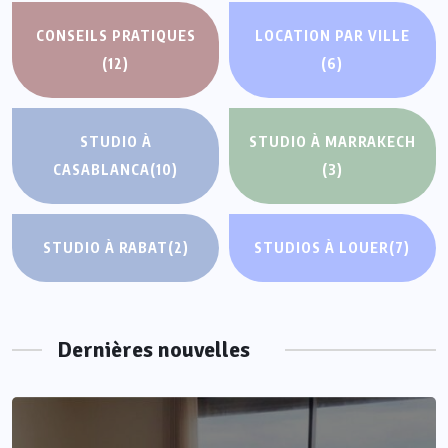
CONSEILS PRATIQUES
LOCATION PAR VILLE
(12)
(6)
STUDIO À
STUDIO À MARRAKECH
CASABLANCA
(10)
(3)
STUDIO À RABAT
(2)
STUDIOS À LOUER
(7)
Dernières nouvelles