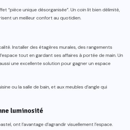
ffet “pièce unique désorganisée”. Un coin lit bien délimité,
risent un meilleur confort au quotidien.
ticalité. Installer des étagères murales, des rangements
’espace tout en gardant ses affaires à portée de main. Un
t aussi une excellente solution pour gagner un espace
CONSEILS PRATIQUES
Studio meublé à louer au Maroc
ine ou la salle de bain, et aux meubles d’angle qui
– Guide complet pour trouver le
logement idéal
onne luminosité
MARS 20, 2026
pastel, ont l’avantage d’agrandir visuellement l’espace.