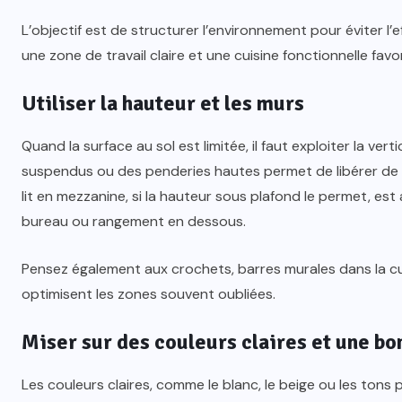
L’objectif est de structurer l’environnement pour éviter l’e
une zone de travail claire et une cuisine fonctionnelle favo
Utiliser la hauteur et les murs
Quand la surface au sol est limitée, il faut exploiter la ver
suspendus ou des penderies hautes permet de libérer de l
lit en mezzanine, si la hauteur sous plafond le permet, es
STUDIOS À LOUER
bureau ou rangement en dessous.
Location studio non meublé au
Pensez également aux crochets, barres murales dans la cuis
Maroc : guide complet pour
optimisent les zones souvent oubliées.
réussir votre bail
Miser sur des couleurs claires et une b
MARS 24, 2026
Les couleurs claires, comme le blanc, le beige ou les tons 