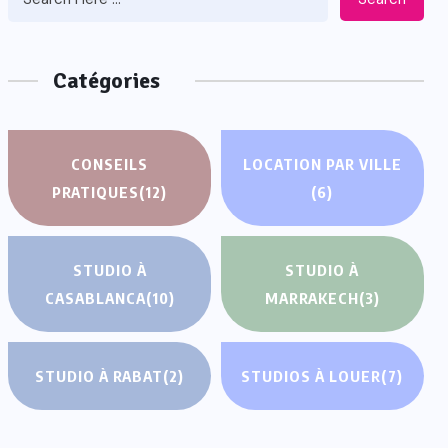
Catégories
CONSEILS
LOCATION PAR VILLE
PRATIQUES
(12)
(6)
STUDIO À
STUDIO À
CASABLANCA
(10)
MARRAKECH
(3)
STUDIO À RABAT
(2)
STUDIOS À LOUER
(7)