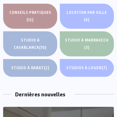
CONSEILS PRATIQUES
LOCATION PAR VILLE
(12)
(6)
STUDIO À
STUDIO À MARRAKECH
CASABLANCA
(10)
(3)
STUDIO À RABAT
(2)
STUDIOS À LOUER
(7)
Dernières nouvelles